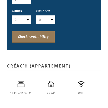
Adults
Children
Check Availability
CRÉAC’H (APPARTEMENT)
1 LIT - 160 CM
29 M²
WIFI