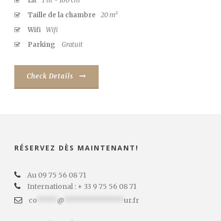
Lit
1 lit - 160 cm
Taille de la chambre
20 m²
Wifi
Wifi
Parking
Gratuit
Check Details
RÉSERVEZ DÈS MAINTENANT!
Au 09 75 56 08 71
International : + 33 9 75 56 08 71
co
*****
@
***************
ur.fr