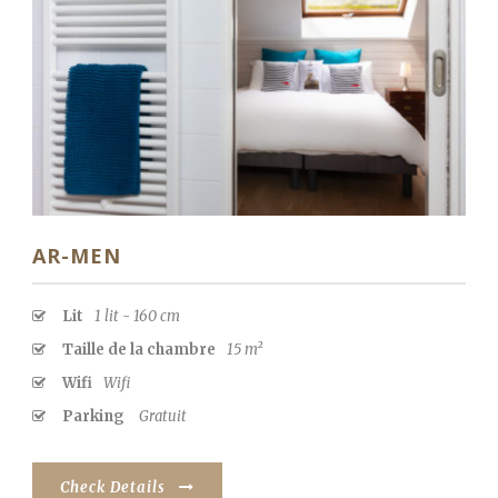
AR-MEN
Lit
1 lit - 160 cm
Taille de la chambre
15 m²
Wifi
Wifi
Parking
Gratuit
Check Details