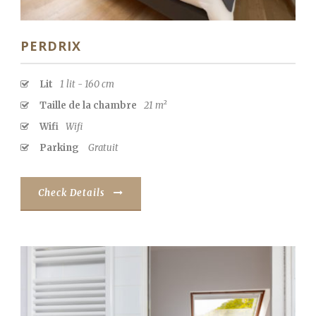
PERDRIX
Lit
1 lit - 160 cm
Taille de la chambre
21 m²
Wifi
Wifi
Parking
Gratuit
Check Details